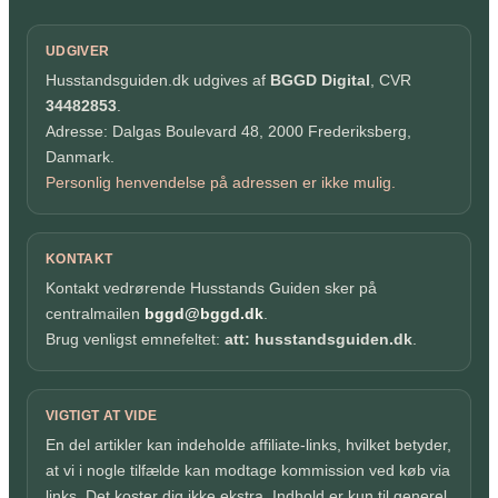
UDGIVER
Husstandsguiden.dk udgives af
BGGD Digital
, CVR
34482853
.
Adresse: Dalgas Boulevard 48, 2000 Frederiksberg,
Danmark.
Personlig henvendelse på adressen er ikke mulig.
KONTAKT
Kontakt vedrørende Husstands Guiden sker på
centralmailen
bggd@bggd.dk
.
Brug venligst emnefeltet:
att: husstandsguiden.dk
.
VIGTIGT AT VIDE
En del artikler kan indeholde affiliate-links, hvilket betyder,
at vi i nogle tilfælde kan modtage kommission ved køb via
links. Det koster dig ikke ekstra. Indhold er kun til generel