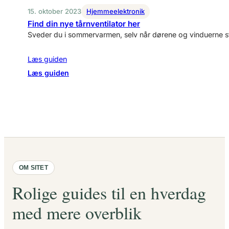
sænker
15. oktober 2023
Hjemmeelektronik
temperaturen
Find din nye tårnventilator her
og
Sveder du i sommervarmen, selv når dørene og vinduerne stå
øger
ydeevnen
Læs guiden
:
Læs guiden
Find
din
nye
tårnventilator
her
OM SITET
Rolige guides til en hverdag
med mere overblik