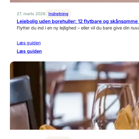
27. marts 2026
Indretning
Lejebolig uden borehuller: 12 flytbare og skånsomme 
Flytter du ind i en ny lejlighed – eller vil du bare give din 
Læs guiden
:
Læs guiden
Lejebolig
uden
borehuller:
12
flytbare
og
skånsomme
indretningsløsninger