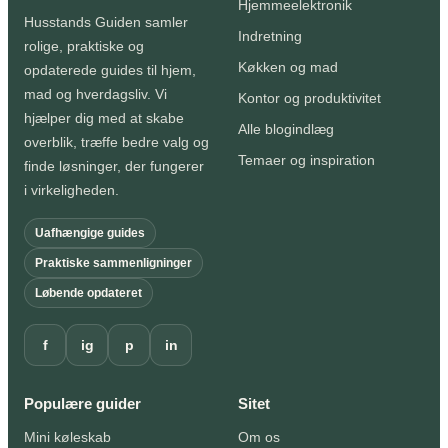
Hjemmeelektronik
Husstands Guiden samler
Indretning
rolige, praktiske og
Køkken og mad
opdaterede guides til hjem,
mad og hverdagsliv. Vi
Kontor og produktivitet
hjælper dig med at skabe
Alle blogindlæg
overblik, træffe bedre valg og
Temaer og inspiration
finde løsninger, der fungerer
i virkeligheden.
Uafhængige guides
Praktiske sammenligninger
Løbende opdateret
f
ig
p
in
Populære guider
Sitet
Mini køleskab
Om os