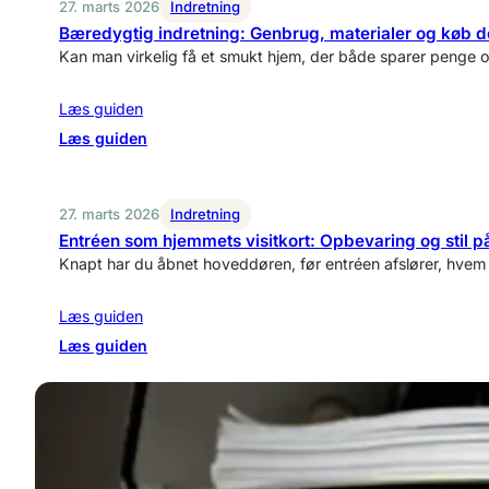
27. marts 2026
Indretning
Bæredygtig indretning: Genbrug, materialer og køb d
Kan man virkelig få et smukt hjem, der både sparer penge 
Læs guiden
:
Læs guiden
Bæredygtig
indretning:
Genbrug,
27. marts 2026
Indretning
materialer
Entréen som hjemmets visitkort: Opbevaring og stil p
og
Knapt har du åbnet hoveddøren, før entréen afslører, hvem 
køb
der
Læs guiden
holder
:
Læs guiden
Entréen
som
hjemmets
visitkort:
Opbevaring
og