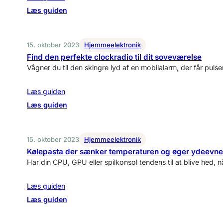
på
:
Læs guiden
filer,
Mini
skrivebord
køleskab
og
til
15. oktober 2023
Hjemmeelektronik
skyen
enhver
Find den perfekte clockradio til dit soveværelse
lejlighed
Vågner du til den skingre lyd af en mobilalarm, der får pul
–
find
Læs guiden
din
:
Læs guiden
favorit
Find
den
perfekte
15. oktober 2023
Hjemmeelektronik
clockradio
Kølepasta der sænker temperaturen og øger ydeevn
til
Har din CPU, GPU eller spilkonsol tendens til at blive hed, n
dit
soveværelse
Læs guiden
:
Læs guiden
Kølepasta
der