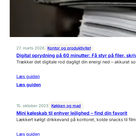
stil
på
få
kvadratmeter
27. marts 2026
Kontor og produktivitet
Digital oprydning på 60 minutter: Få styr på filer, sk
Trækker det digitale rod dagligt din energi ned – akkurat s
Læs guiden
:
Læs guiden
Digital
oprydning
på
15. oktober 2023
Køkken og mad
60
Mini køleskab til enhver lejlighed – find din favorit
minutter:
Lækkert køligt drikkevand på kontoret, kolde snacks til fil
Få
styr
Læs guiden