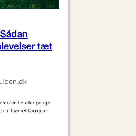
: Sådan
plevelser tæt
uiden.dk
verken tid eller penge
ge om hjørnet kan give