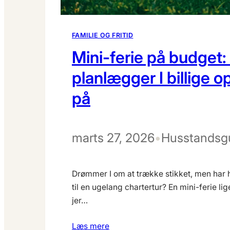
FAMILIE OG FRITID
Mini-ferie på budget
planlægger I billige o
på
marts 27, 2026
•
Husstandsg
Drømmer I om at trække stikket, men har h
til en ugelang chartertur? En mini-ferie li
jer…
Læs mere