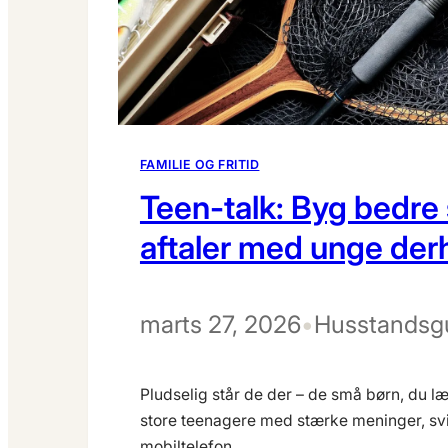
FAMILIE OG FRITID
Teen-talk: Byg bedre
aftaler med unge de
marts 27, 2026
•
Husstandsg
Pludselig står de der – de små børn, du lær
store teenagere med stærke meninger, s
mobiltelefon,…