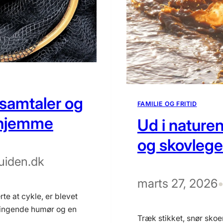
 samtaler og
FAMILIE OG FRITID
rhjemme
Ud i nature
og skovlege 
uiden.dk
marts 27, 2026
te at cykle, er blevet
vingende humør og en
Træk stikket, snør sko