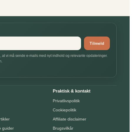
Tilmeld
, at vi må sende e-mails med nyt indhold og relevante opdateringer.
n.
Praktisk & kontakt
Privatlivspolitik
Cookiepolitik
tikler
Affiliate disclaimer
e guider
Brugsvilkår