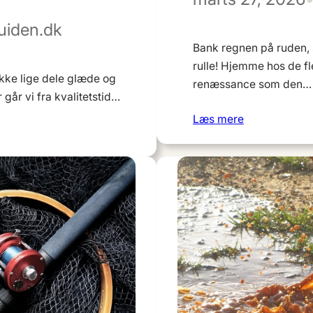
uiden.dk
Bank regnen på ruden, 
rulle! Hjemme hos de fle
ække lige dele glæde og
renæssance som den…
 går vi fra kvalitetstid…
Læs mere