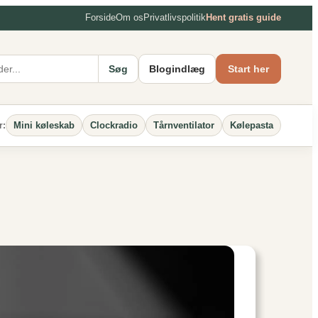
Forside
Om os
Privatlivspolitik
Hent gratis guide
Søg
Blogindlæg
Start her
Mini køleskab
Clockradio
Tårnventilator
Kølepasta
r: