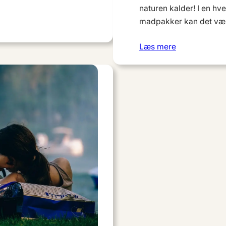
naturen kalder! I en h
madpakker kan det v
Læs mere