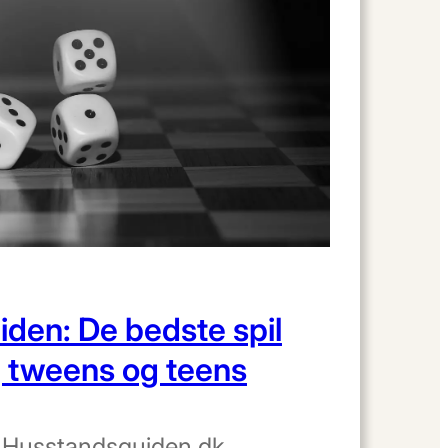
iden: De bedste spil
n, tweens og teens
•
Husstandsguiden.dk