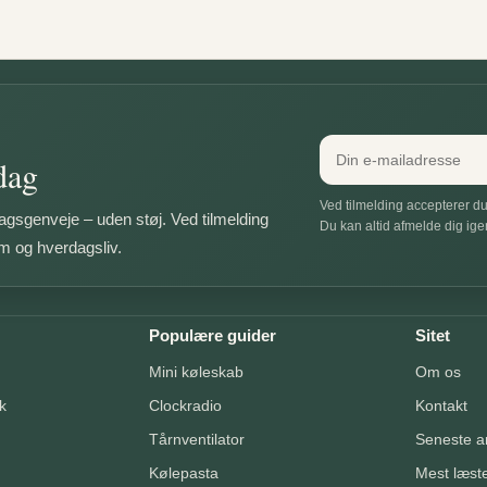
rdag
Ved tilmelding accepterer du
gsgenveje – uden støj. Ved tilmelding
Du kan altid afmelde dig ige
em og hverdagsliv.
Populære guider
Sitet
Mini køleskab
Om os
k
Clockradio
Kontakt
Tårnventilator
Seneste ar
Kølepasta
Mest læst