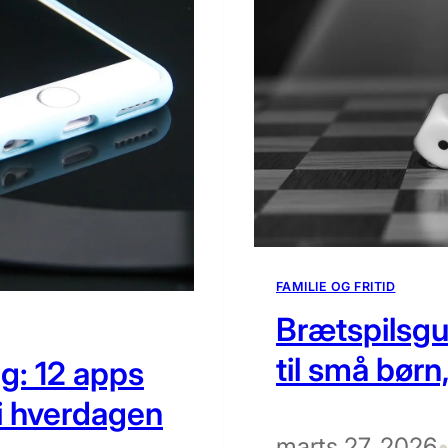
FAMILIE OG FRITID
Brætspilsgu
til små bør
: 12 apps
 i hverdagen
marts 27, 2026