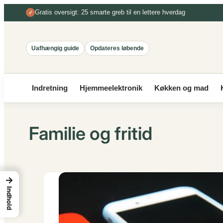
Spring
Gratis oversigt: 25 smarte greb til en lettere hverdag
✓
til
indhold
Uafhængig guide
Opdateres løbende
Indretning
Hjemmeelektronik
Køkken og mad
Familie og fritid
→
Indhold